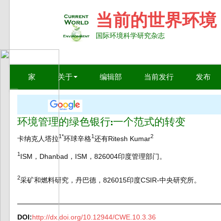
当前的世界环境
国际环境科学研究杂志
家
关于
编辑部
当前发行
发布
环境管理的绿色银行:一个范式的转变
1
*
1
2
卡纳克人塔拉
环球辛格
还有Ritesh Kumar
1
ISM，Dhanbad，ISM，826004印度管理部门。
2
采矿和燃料研究，丹巴德，826015印度CSIR-中央研究所。
DOI:
http://dx.doi.org/10.12944/CWE.10.3.36