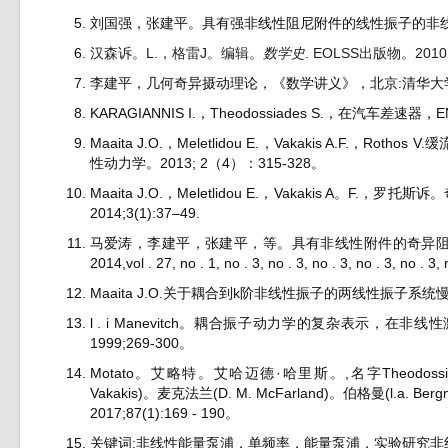
刘国强，张建平。具有强非线性阻尼附件的线性振子的非线
汉森诉。L.，格雷J。编辑。
数学史
. EOLSS出版物。2010
李建平，几何奇异摄动理论，《数学讲义》，北京:清华大学
KARAGIANNIS I.，Theodossiades S.，在汽车
Maaita J.O.，Meletlidou E.，Vakakis A.
性动力学。2013; 2（4）：315-328。
Maaita J.O.，Meletlidou E.，Vakakis
2014;3(1):37–49.
马爱涛，李建平，张建平，等。具有非线性附件的奇异
2014,vol . 27, no . 1, no . 3, no . 3, no . 3, no . 3, no . 3, 
Maaita J.O.关于耦合到k阶非线性振子的两线性振子系统慢
l . i Manevitch。耦合振子动力学的复杂表示，
1999;269-300。
Motato。艾略特。艾哈迈德·哈里斯。,名字Theodossiad
Vakakis)。麦克法兰(D. M. McFarland)。伯格曼
2017;87(1):169 - 190。
关键词:非线性能量泵浦，单频率，能量泵浦，实验研究非线性力学