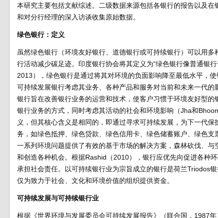
本研究主要包括文献综述。二级数据来源包括各银行的报告以及在
和对分行经理的深入访谈收集原始数据。
绿色银行：定义
虽然绿色银行（环境友好银行、道德银行或可持续银行）可以用多
行活动减少碳足迹。印度银行协会将其定义为“绿色银行像普通银行一
2013），绿色银行是通过将其对环境的负面影响降至最低水平，使银
可持续发展银行考虑其业务、各种产品和服务对当前和未来一代的
银行旨在改善银行业务的运营和技术，使客户习惯于环境友好型的
银行业务的方式，同时考虑其活动的社会和环境影响（Jha和Bhoom
义，但其核心含义是相同的，即通过寻求可持续发展，为下一代保
务，如绿色抵押、绿色贷款、绿色信用卡、绿色储蓄账户、绿色支
一系列环境问题提供了有效的基于市场的解决方案，森林砍伐、与
和创造各种机会。根据Rashid（2010），银行应优先向促进各种
承担社会责任。以可持续银行业为宗旨成立的银行是荷兰Triodos银
仅为致力于社会、文化和环境价值的组织提供资金。
可持续发展与可持续银行业
根据《世界环境与发展委员会可持续发展报告》（联合国，1987