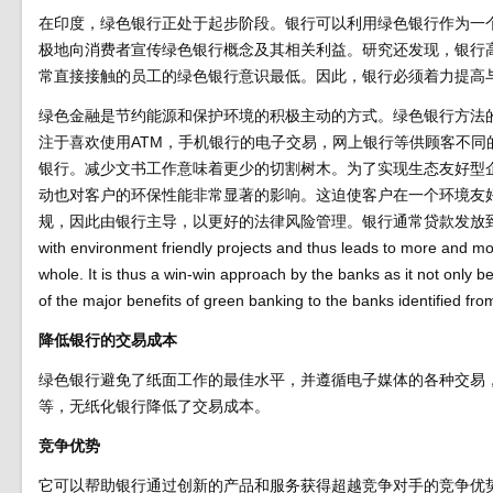
在印度，绿色银行正处于起步阶段。银行可以利用绿色银行作为一
极地向消费者宣传绿色银行概念及其相关利益。研究还发现，银行
常直接接触的员工的绿色银行意识最低。因此，银行必须着力提高
绿色金融是节约能源和保护环境的积极主动的方式。绿色银行方法
注于喜欢使用ATM，手机银行的电子交易，网上银行等供顾客不
银行。减少文书工作意味着更少的切割树木。为了实现生态友好型
动也对客户的环保性能非常显著的影响。这迫使客户在一个环境友
规，因此由银行主导，以更好的法律风险管理。银行通常贷款发放到客户端上的低利率。 Th
with environment friendly projects and thus leads to more and mo
whole. It is thus a win-win approach by the banks as it not only 
of the major benefits of green banking to the banks identified fro
降低银行的交易成本
绿色银行避免了纸面工作的最佳水平，并遵循电子媒体的各种交易
等，无纸化银行降低了交易成本。
竞争优势
它可以帮助银行通过创新的产品和服务获得超越竞争对手的竞争优