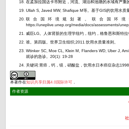
在孟加拉国达卡市附近，河流、湖泊和池塘的水域有严重的粪便污染。巴
Ullah S, Javed MW, Shafique M等。基于GIS
联合国环境规划署。联合国环境规划
https://uneplive.unep.org/media/docs/assessments/un
威臣LG。人体肾脏的生理学纽约，纽约，格鲁恩和斯特拉顿，1
谁。第四版。世界卫生组织;2011.饮用水质量准则。
Wtinker SC, Moe CL, Klein M, Flanders WD, U
就诊的急诊。20(1): 19-28
关键词:胃癌，钙，镁，硝酸盐，饮用水日本癌症杂志1998;89
本著作在
知识共享归属4.0国际许可
．
作者资源
社