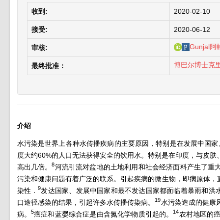
收到:
2020-02-10
接受:
2020-06-12
Gunjal阿
审核:
博巴尔博士克
最终批准：
介绍
水污染是世界上各种水传播疾病的主要原因，特别是在发展中国家
度大约60%的人口无法获得安全的饮用水。特别是在印度，与皮
8
高出几倍。
河流引流对盆地的土地利用和社会经济面料产生了重
污染和健康问题有着广泛的联系。引起疾病的微生物，即病原体，
9
染性
．
发达国家、发展中国家和最不发达国家都面临着暴雨和洪
19
口途径感染的结果，引起许多水传播传染病。
水污染造成的健康
5
14
病。
癌症和蓝婴综合症是由含氮化学物质引起的。
农村地区的