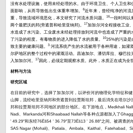
没有水处理设施，使用未经处理的水。由于环境卫生、个人卫生和
6
面影响，从而导致低出生体重率增加。
近年来，曾经纯净的河流
16
重，导致流域环境恶化，本文研究了河流水质问题。
一段时间以
17
两个最肥沃的邦(旁遮普和哈里亚纳邦)。
加加尔河全程接收工业、
水造成了水污染。工业废水未经处理排放到河流中也造成了严重的
10
了污染的程度。有毒物质的进入降低了水的质量。
25%的污染
3.
致主要的健康问题。
河流系统产生的水流被用于各种用途，如灌
尔萨地区的整个过程中的灌溉活动。昌迪加尔、潘切库拉、穆巴拉
17
入加加尔河。
因此，必须定期观察水质。此外，水质正在成为全
材料与方法
研究区域
在目前的研究中，选择了加加尔河，以评价河的物理化学特征和健康调查。g
山脚，流经哈里亚纳邦和旁遮普到拉贾斯坦邦，最后消失在塔尔沙
邦和拉贾斯坦邦不同地区的部分地区。在下游地点，Medkhali Nallah、Sukhna
Nadi、Markanda河和Shaabaad Nallah等各种点源都加入了G
' 49.29″和东经76Ëš54 ' 36.79″至73Ëš13 ' 26.8
SAS Nagar (Mohali)、Patiala、Ambala、Kaithal、Fate