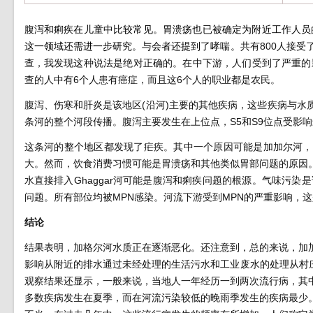
腹泻和痢疾在儿童中比较常见。胃溃疡也已被确定为附近工作人员
这一领域还需进一步研究。与会者还提到了哮喘。
共有800人接
查，我发现这种说法是绝对正确的。在中下游，人们受到了严重的影响
查的人中有6个人患有癌症，而且这6个人的职业都是农民。
”
腹泻、伤寒和肝炎是该地区(沿河)主要的其他疾病，这些疾病与
条河的整个河段传播。腹泻主要发生在上位点，S5和S9位点受影
这条河的整个地区都发现了疟疾。其中一个原因可能是加加尔河，另
大。然而，饮食消费习惯可能是胃溃疡和其他类似胃部问题的原因
水直接排入Ghaggar河可能是腹泻和痢疾问题的根源。气味污
问题。所有部位均被MPN感染。河流下游受到MPN的严重影响，
结论
结果表明，加格尔河水质正在逐渐恶化。还注意到，总的来说，加加
影响从附近的排水通过未经处理的生活污水和工业废水的处理从村庄
观察结果还显示，一般来说，当地人一年经历一到两次流行病，其
多数疾病发生在夏季，而在河流污染较低的晚雨季发生的疾病最少