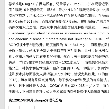
荐标准是6 mg / L.在网站没有。记录最多7.9mg / L，并在现场记录2
值在现场16上记录最高，即8.6，最小pH 6.9在现场记录5.水中的颜色
流向下流动，污水和工业污水的混合存在很大的颜色范围。在Amarav
算为0 ntu至301 ntu，而规定的限制仅为5 ntu。在现场5
确保饮用水安全性。饮用水中的高浊度导致几种疾病爆发。 Investigations of potenti
of endemic gastrointestinal disease in communities have produce
23
and endemic disease but others have not Tinker et al., 2010
．
BOD必须小于5毫克/升。硬度范围为181 ~ 341 mg/L，而理想的限值为
会议上所说，硬水不会对人类健康产生不利影响。此外，硬水可以
看，饮用水的硬度起着重要的作用。然而，关于镁或硬度的保护作
24
关系
．
TDS在水中的范围为332 ~ 1321毫克/升，而理想的限值为5
能只是一种美学和技术因素，但高浓度的TDS是一种指示，表明
流和废水排放而作为人类污染加入水中时，情况尤其如此。Cl的值
2012)。氯在所有采样点范围内。除了氯化钠代谢受损的特殊情
摄入，只要同时摄入淡水。COD的含量在32 ~ 265 mg/l之间
般来说，不同温血物种，如人类和家畜的粪便是粪便大肠菌群的来
表1:2015年10月ghagar河理化分析